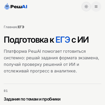
Реш
AI
Главная
/
ЕГЭ
Подготовка к
ЕГЭ
с ИИ
Платформа РешAI помогает готовиться
системно: решай задания формата экзамена,
получай проверку решений от ИИ и
отслеживай прогресс в аналитике.
Начать
Войти
01
Задания по темам и пробники