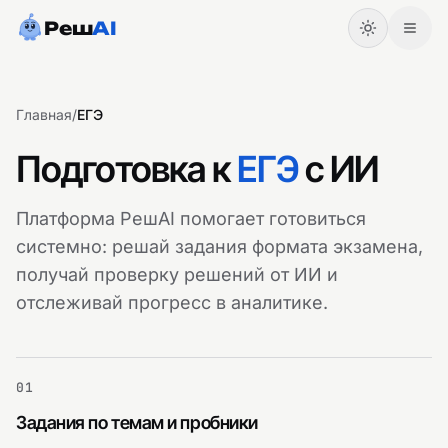
Реш
AI
Главная
/
ЕГЭ
Подготовка к
ЕГЭ
с ИИ
Платформа РешAI помогает готовиться
системно: решай задания формата экзамена,
получай проверку решений от ИИ и
отслеживай прогресс в аналитике.
Начать
Войти
01
Задания по темам и пробники