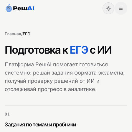
Реш
AI
Главная
/
ЕГЭ
Подготовка к
ЕГЭ
с ИИ
Платформа РешAI помогает готовиться
системно: решай задания формата экзамена,
получай проверку решений от ИИ и
отслеживай прогресс в аналитике.
Начать
Войти
01
Задания по темам и пробники