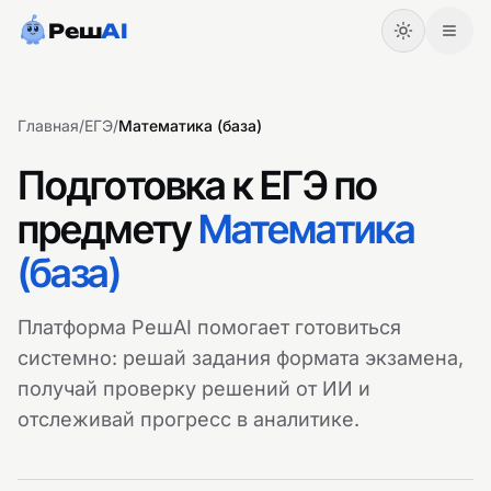
Реш
AI
Главная
/
ЕГЭ
/
Математика (база)
Подготовка к
ЕГЭ
по
предмету
Математика
(база)
Платформа РешAI помогает готовиться
системно: решай задания формата экзамена,
Начать
Войти
получай проверку решений от ИИ и
отслеживай прогресс в аналитике.